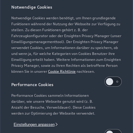
Notwendige Cookies
Notwendige Cookies werden benötigt, um Ihnen grundlegende
Zu den Rädern
Funktionen während der Nutzung der Webseite zur Verfügung zu
stellen. Zu diesen Funktionen gehört z. B. der
Fahrzeugkonfigurator oder der Ensighten Privacy Manager (unser
Einwilligungsmanagementtool). Der Ensighten Privacy Manager
Zurück nach oben
verwendet Cookies, um Informationen darüber zu speichern, ob
und wenn ja, für welche Kategorien von Cookies Benutzer ihre
Einwilligung erteilt haben. Weitere Informationen zum Ensighten
Modelle
Privacy Manager, sowie zu Ihren Rechten als betroffene Person
können Sie in unserer
Cookie Richtlinie
nachlesen.
Kaufen & leasen
Alle Modelle
Performance Cookies
Modelle vergleichen
Service & Zubehör
Performance Cookies sammeln Informationen
Neuwagensuche
darüber, wie unsere Webseite genutzt wird (z. B.
Elektromodelle
Anzahl der Besuche, Verweildauer). Diese Cookies
Gebrauchtwagensuche
Support
werden zur Optimierung der Webseite verwendet.
Saisonale Angebote
Plug-in-Hybride
Gebrauchtwagen
Einstellungen anpassen
Audi Services
Über Audi
Kundenservice
Finanzierung