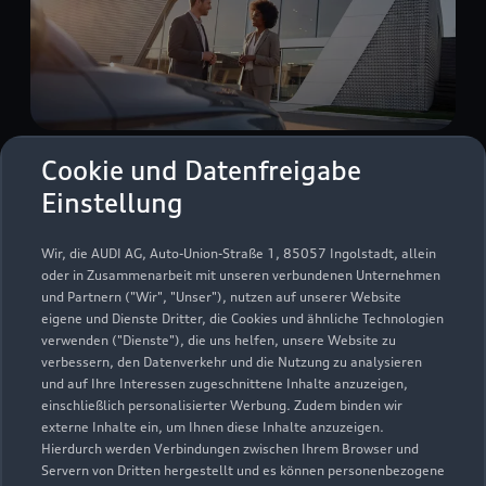
Cookie und Datenfreigabe
Jakob-Borchers-Straße 44-46
Einstellung
26340 Zetel
Wir, die AUDI AG, Auto-Union-Straße 1, 85057 Ingolstadt, allein
04453 97950
oder in Zusammenarbeit mit unseren verbundenen Unternehmen
und Partnern ("Wir", "Unser"), nutzen auf unserer Website
info@autohaus-knieper.de
eigene und Dienste Dritter, die Cookies und ähnliche Technologien
verwenden ("Dienste"), die uns helfen, unsere Website zu
verbessern, den Datenverkehr und die Nutzung zu analysieren
Kontaktdaten herunterladen
und auf Ihre Interessen zugeschnittene Inhalte anzuzeigen,
einschließlich personalisierter Werbung. Zudem binden wir
externe Inhalte ein, um Ihnen diese Inhalte anzuzeigen.
Hierdurch werden Verbindungen zwischen Ihrem Browser und
Servern von Dritten hergestellt und es können personenbezogene
Öffnungszeiten