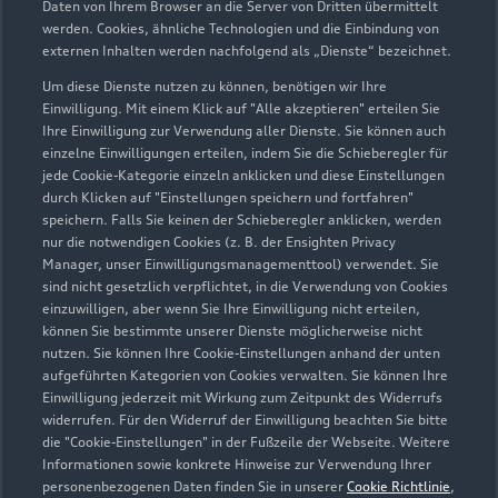
Daten von Ihrem Browser an die Server von Dritten übermittelt
werden. Cookies, ähnliche Technologien und die Einbindung von
externen Inhalten werden nachfolgend als „Dienste“ bezeichnet.
Verkauf
Um diese Dienste nutzen zu können, benötigen wir Ihre
Geschlossen
,
öffnet am
Donnerstag
Einwilligung. Mit einem Klick auf "Alle akzeptieren" erteilen Sie
08:30
Ihre Einwilligung zur Verwendung aller Dienste. Sie können auch
einzelne Einwilligungen erteilen, indem Sie die Schieberegler für
jede Cookie-Kategorie einzeln anklicken und diese Einstellungen
Service
durch Klicken auf "Einstellungen speichern und fortfahren"
Geschlossen
,
öffnet am
Donnerstag
speichern. Falls Sie keinen der Schieberegler anklicken, werden
07:30
nur die notwendigen Cookies (z. B. der Ensighten Privacy
Manager, unser Einwilligungsmanagementtool) verwendet. Sie
sind nicht gesetzlich verpflichtet, in die Verwendung von Cookies
Zentrale
einzuwilligen, aber wenn Sie Ihre Einwilligung nicht erteilen,
Geschlossen
,
öffnet am
Donnerstag
können Sie bestimmte unserer Dienste möglicherweise nicht
nutzen. Sie können Ihre Cookie-Einstellungen anhand der unten
07:30
aufgeführten Kategorien von Cookies verwalten. Sie können Ihre
Einwilligung jederzeit mit Wirkung zum Zeitpunkt des Widerrufs
Werkstatt
widerrufen. Für den Widerruf der Einwilligung beachten Sie bitte
die "Cookie-Einstellungen" in der Fußzeile der Webseite. Weitere
Geschlossen
,
öffnet am
Donnerstag
Informationen sowie konkrete Hinweise zur Verwendung Ihrer
07:30
personenbezogenen Daten finden Sie in unserer
Cookie Richtlinie
,