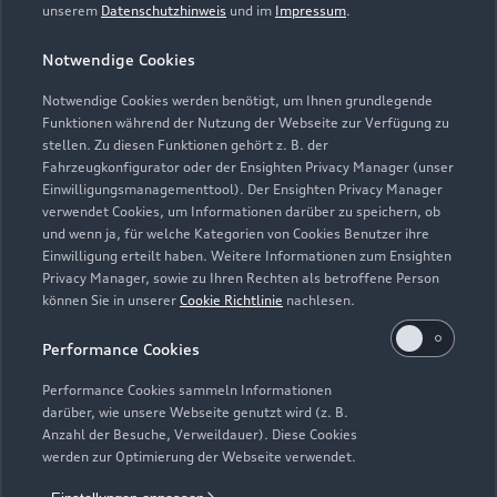
unserem
Datenschutzhinweis
und im
Impressum
.
Teile- und Zubehörverkauf
Notwendige Cookies
Geschlossen
,
öffnet am
Donnerstag
07:30
Notwendige Cookies werden benötigt, um Ihnen grundlegende
Funktionen während der Nutzung der Webseite zur Verfügung zu
stellen. Zu diesen Funktionen gehört z. B. der
Fahrzeugkonfigurator oder der Ensighten Privacy Manager (unser
Einwilligungsmanagementtool). Der Ensighten Privacy Manager
Zurück nach oben
verwendet Cookies, um Informationen darüber zu speichern, ob
und wenn ja, für welche Kategorien von Cookies Benutzer ihre
Einwilligung erteilt haben. Weitere Informationen zum Ensighten
Modelle
Privacy Manager, sowie zu Ihren Rechten als betroffene Person
können Sie in unserer
Cookie Richtlinie
nachlesen.
Kaufen & leasen
Alle Modelle
Performance Cookies
Modelle vergleichen
Service & Zubehör
Performance Cookies sammeln Informationen
Neuwagensuche
darüber, wie unsere Webseite genutzt wird (z. B.
Elektromodelle
Anzahl der Besuche, Verweildauer). Diese Cookies
Gebrauchtwagensuche
Support
werden zur Optimierung der Webseite verwendet.
Saisonale Angebote
Plug-in-Hybride
Gebrauchtwagen